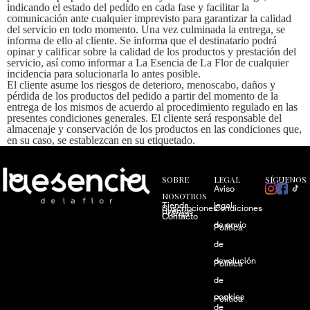
indicando el estado del pedido en cada fase y facilitar la
comunicación ante cualquier imprevisto para garantizar la calidad
del servicio en todo momento. Una vez culminada la entrega, se
informa de ello al cliente. Se informa que el destinatario podrá
opinar y calificar sobre la calidad de los productos y prestación del
servicio, así como informar a La Esencia de La Flor de cualquier
incidencia para solucionarla lo antes posible.
El cliente asume los riesgos de deterioro, menoscabo, daños y
pérdida de los productos del pedido a partir del momento de la
entrega de los mismos de acuerdo al procedimiento regulado en las
presentes condiciones generales. El cliente será responsable del
almacenaje y conservación de los productos en las condiciones que,
en su caso, se establezcan en su etiquetado.
SOBRE
LEGAL
SÍGUENOS
Aviso
NOSOTROS
Tienda
legal
Suscripciones
Condiciones
Eventos
Prensa
Contacto
de envío
Política
de
devolución
Política
de
cookies
Política
de